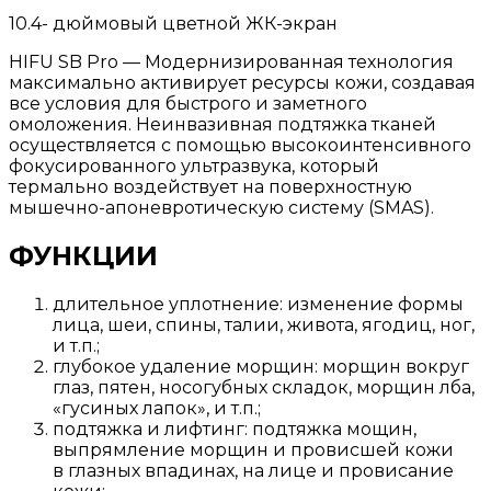
10.4- дюймовый цветной ЖК-экран
HIFU SB Pro — Модернизированная технология
максимально активирует ресурсы кожи, создавая
все условия для быстрого и заметного
омоложения. Неинвазивная подтяжка тканей
осуществляется с помощью высокоинтенсивного
фокусированного ультразвука, который
термально воздействует на поверхностную
мышечно-апоневротическую систему (SMAS).
ФУНКЦИИ
длительное уплотнение: изменение формы
лица, шеи, спины, талии, живота, ягодиц, ног,
и т.п.;
глубокое удаление морщин: морщин вокруг
глаз, пятен, носогубных складок, морщин лба,
«гусиных лапок», и т.п.;
подтяжка и лифтинг: подтяжка мощин,
выпрямление морщин и провисшей кожи
в глазных впадинах, на лице и провисание