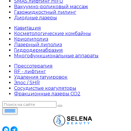
SMAS лифтинг HIFU
Вакуумно-роликовый массаж
Газожидкостный пилинг
Диодные лазеры
Кавитация
Косметологические комбайны
Криолиполиз
Лазерный липолиз
Гидродермабразия
Многофункциональные аппараты
Прессотерапия
RF - лифтинг
Удаления татуировок
Элос / SHR
Сосудистые коагуляторы
Фракционные лазеры СО2