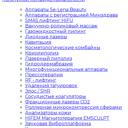
Аппараты Se-Lena Beauty
Аппараты с регистрацией Минздрава
SMAS лифтинг HIFU
Вакуумно-роликовый массаж
Газожидкостный пилинг
Диодные лазеры
Кавитация
Косметологические комбайны
Криолиполиз
Лазерный липолиз
Гидродермабразия
Многофункциональные аппараты
Прессотерапия
RF - лифтинг
Удаления татуировок
Элос / SHR
Сосудистые коагуляторы
Фракционные лазеры СО2
Роллерная микрокомпрессия сферами
Анализаторы кожи
HIFEM Магнитотерапия EMSCULPT
Звуковая Виброплатформа