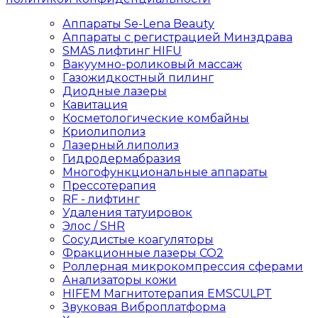
Аппараты Se-Lena Beauty
Аппараты с регистрацией Минздрава
SMAS лифтинг HIFU
Вакуумно-роликовый массаж
Газожидкостный пилинг
Диодные лазеры
Кавитация
Косметологические комбайны
Криолиполиз
Лазерный липолиз
Гидродермабразия
Многофункциональные аппараты
Прессотерапия
RF - лифтинг
Удаления татуировок
Элос / SHR
Сосудистые коагуляторы
Фракционные лазеры СО2
Роллерная микрокомпрессия сферами
Анализаторы кожи
HIFEM Магнитотерапия EMSCULPT
Звуковая Виброплатформа