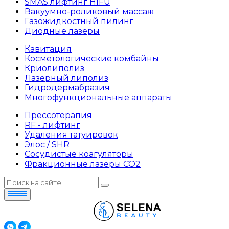
SMAS лифтинг HIFU
Вакуумно-роликовый массаж
Газожидкостный пилинг
Диодные лазеры
Кавитация
Косметологические комбайны
Криолиполиз
Лазерный липолиз
Гидродермабразия
Многофункциональные аппараты
Прессотерапия
RF - лифтинг
Удаления татуировок
Элос / SHR
Сосудистые коагуляторы
Фракционные лазеры СО2